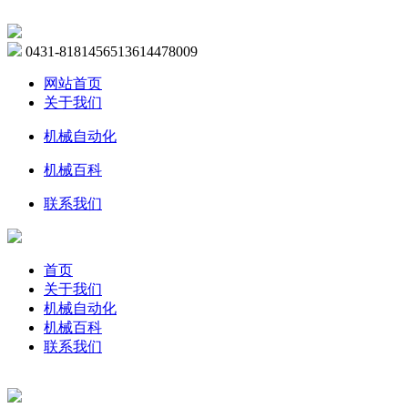
0431-81814565
13614478009
网站首页
关于我们
机械自动化
机械百科
联系我们
首页
关于我们
机械自动化
机械百科
联系我们