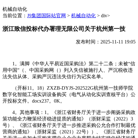
机械自动化
当前位置：
J9集团国际站官网
>
机械自动化
> div>
浙江致信投标代办署理无限公司关于杭州第一技
发布时间：2025-11-11 19:05
1。满脚《中华人平易近国采购法》第二十二条；未被“信
用中国”（、中国采购网（）列入失信被施行人、严沉税收违
法失信从体、采购严沉违法失信行为记实名单。
（开标11。18）ZXZB-DYJS-202522G杭州第一技师学院
数字化智能工场实训设备购买（电气从动化实训查核平台）公
开投标文件。docx237。0K。
4。其他事项：1。《浙江省财务厅关于进一步阐扬采购政
策功能全力鞭策经济稳进提质的通知》（浙财采监（2022）3
号）、《浙江省财务厅关于进一步推进采购公允合作打制最优
营商的通知》（浙财采监（2021）22号））、《浙江省财务厅