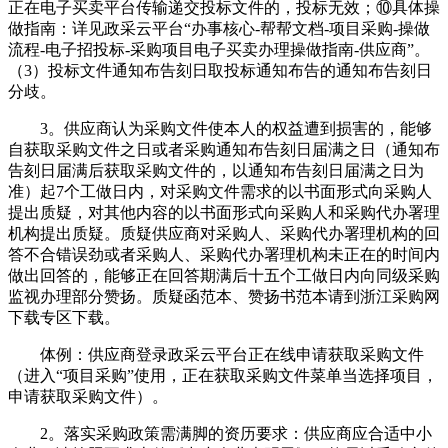
正在电子买卖平台传输递交投标文件的，投标无效；⑩具体操
做指南：详见政采云平台“办事核心-帮帮文档-项目采购-操做
流程-电子招投标-采购项目电子买卖办理操做指南-供应商”。
（3）投标文件通知布告刻日取投标通知布告的通知布告刻日
分歧。
3。供应商认为采购文件使本人的权益遭到损害的，能够
自获取采购文件之日或者采购通知布告刻日届满之日（通知布
告刻日届满后获取采购文件的，以通知布告刻日届满之日为
准）起7个工做日内，对采购文件需求的以书面形式向采购人
提出质疑，对其他内容的以书面形式向采购人和采购代办署理
机构提出质疑。质疑供应商对采购人、采购代办署理机构的回
答不合错误劲或者采购人、采购代办署理机构未正在的时间内
做出回答的，能够正在回答期满后十五个工做日内向同级采购
监视办理部分赞扬。质疑函范本、赞扬书范本请到浙江采购网
下载专区下载。
体例：供应商登录政采云平台正在线申请获取采购文件
（进入“项目采购”使用，正在获取采购文件菜单当选择项目，
申请获取采购文件）。
2。落实采购政策需满脚的资历要求：供应商应合适中小