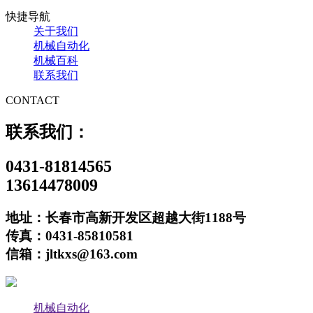
快捷导航
关于我们
机械自动化
机械百科
联系我们
CONTACT
联系我们：
0431-81814565
13614478009
地址：长春市高新开发区超越大街1188号
传真：0431-85810581
信箱：jltkxs@163.com
机械自动化