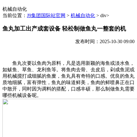
机械自动化
当前位置：
J9集团国际站官网
>
机械自动化
> div>
鱼丸加工出产成套设备 轻松制做鱼丸一整套的机
发布时间：2025-10-30 09:00
鱼丸次要以鱼肉为原料，凡是选用新颖的海鱼或淡水鱼，
如鲅鱼、草鱼、龙利鱼等。将鱼肉去骨、去皮后，剁成鱼泥或
用机械搅打成细腻的鱼糜，鱼丸具有奇特的口感。优良的鱼丸
质地细腻，富有弹性，鱼丸的味道鲜美，鱼肉的鲜喷鼻正在口
中散开，同时因为调料的搭配，口感丰硕，那么制做鱼丸需要
哪些机械设备呢。