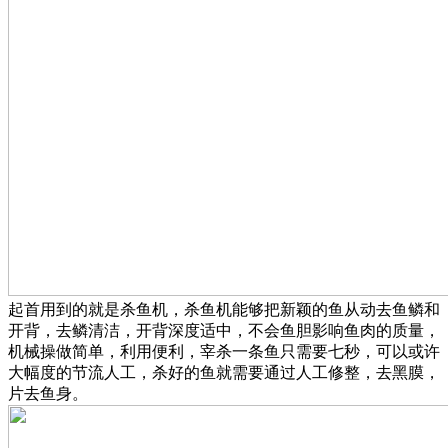
起首用到的就是杀鱼机，杀鱼机能够把新颖的鱼从动去鱼鳞和
开背，去鳞清洁，开背深度适中，不会鱼胆影响鱼肉的质量，
机械操做简单，利用便利，宰杀一条鱼只需要七秒，可以或许
大幅度的节流人工，杀好的鱼就需要通过人工修整，去黑膜，
片去鱼身。