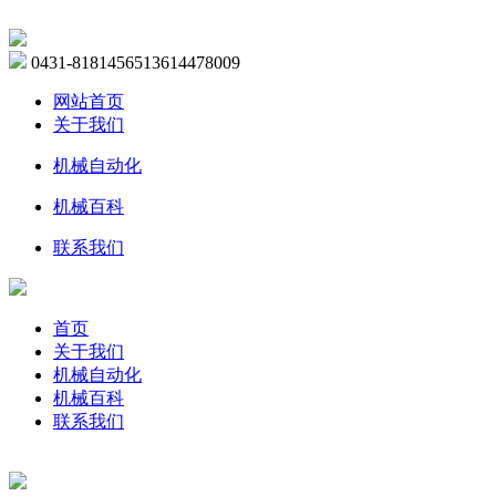
0431-81814565
13614478009
网站首页
关于我们
机械自动化
机械百科
联系我们
首页
关于我们
机械自动化
机械百科
联系我们