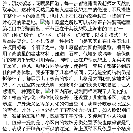
雅，流水潺潺，花喷鼻四溢，每一步都透露着设想师对天然的
取卑沉。这种将天然元素融入建建设想之中的做法，不只提拔
了整个社区的质量感，也让人正在忙碌的都会糊口中找到了一
片心灵的歇息地。
海上原墅之所以可以或许正在浩繁高端室
第项目中脱颖而出，环节正在于其设想取上海市的“四好一
新”（即好房子、好小区、好社区、好城市，以及新模式）尺
度高度契合。这不只仅是一种标语，而是实实正在正在表现正
在项目标每一个细节之中。海上原墅都力图做到极致。项目采
用了高质量的建建材料，如进口石材、低辐射玻璃等，确保衡
宇的布局平安取利用寿命。同时，正在户型设想上，充实考虑
了采光、通风、动静分区等要素，使得每一套房子都能达到最
佳的栖身体验。我参不雅了几套样板间，无论是空间结构仍是
拆修细节，都展示出了极高的水准。出格是大面积的落地窗设
想，不只让室内光线充脚，还能将外面的美景尽收眼底，让人
感遭到一种宽阔取。
小区内部的规划同样表现了人道化的。
除了根基的绿化带和休闲设备外，还设置了儿童逛乐区、健身
步道、户外烧烤区等多元化的勾当空间，满脚分歧春秋段业从
的需求。此外，小区还配备了智能化办理系统，如人脸识别门
禁、智能泊车系统等，既提高了平安性，又便利了业从的糊
口。值得一提的是，小区内的垃圾分类处置系统也做得很是到
位，表现了开辟商对环保的注沉。海上原墅不只仅是一个栖身