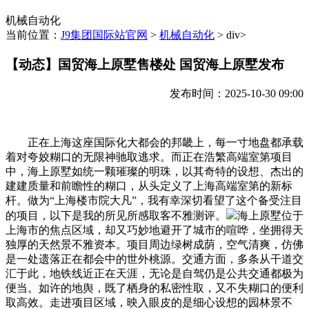
机械自动化
当前位置：
J9集团国际站官网
>
机械自动化
> div>
【动态】国贸海上原墅售楼处 国贸海上原墅发布
发布时间：2025-10-30 09:00
正在上海这座国际化大都会的邦畿上，每一寸地盘都承载
着对夸姣糊口的无限神驰取逃求。而正在浩繁高端室第项目
中，海上原墅如统一颗璀璨的明珠，以其奇特的设想、杰出的
建建质量和前瞻性的糊口，从头定义了上海高端室第的新标
杆。做为“上海楼市院大凡”，我有幸深切看望了这个备受注目
的项目，以下是我的所见所感取客不雅测评。
海上原墅位于
上海市的焦点区域，却又巧妙地避开了城市的喧哗，坐拥得天
独厚的天然景不雅资本。项目周边绿树成荫，空气清爽，仿佛
是一处遗落正在都会中的世外桃源。交通方面，多条从干道交
汇于此，地铁线近正在天涯，无论是自驾仍是公共交通都极为
便当。如许的地舆，既了栖身的私密性取，又不失糊口的便利
取高效。走进项目区域，映入眼皮的是细心设想的园林景不