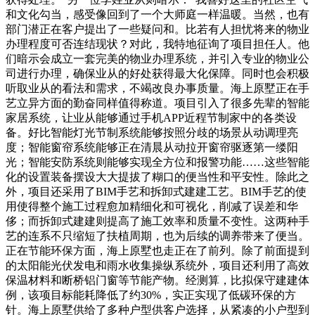
和文化勾当，感受像回到了一个大师庭一样温暖。当然，也有
部门潜正在客户提出了一些疑问和。比若有人担忧将来的物业
办理程度可否连结现状？对此，我特地征询了项目担任人。他
们暗示会成立一套完美的物业办理系统，并引入专业的物业公
司进行办理，确保业从的好处获得最大化保障。同时也会积极
听取业从的看法和需求，不竭改良办事质量。海上原墅正在手
艺立异方面的勤奋同样值得称道。项目引入了很多先辈的智能
家居系统，让业从能够通过手机APP近程节制家中的各类设
备。好比智能灯光节制系统能够按照分歧的场景从动调理亮
度；智能窗帘系统能够正在清晨从动拉开窗帘驱逐第一缕阳
光；智能安防系统则能够实现全方位和报警功能……这些智能
化的设置装备摆设大大提拔了糊口的便当性和平安性。除此之
外，项目还采用了BIM手艺和拆卸式建建工艺。BIM手艺的使
用使得整个施工过程愈加精细化和可视化，削减了误差和华
侈；而拆卸式建建则提高了施工效率和质量不变性。这两种手
艺的连系不只缩短了扶植周期，也为后续的调养带来了便当。
正在节能环保方面，海上原墅也走正在了前列。除了前面提到
的太阳能光伏发电和雨水收集操纵系统外，项目还利用了高效
保温材料和断桥铝门窗等节能产物。经测算，比拟保守建建体
例，该项目标能耗降低了约30%，实正实现了低碳环保的方
针。海上原墅供给了多种户型供客户选择，从紧凑的小户型到