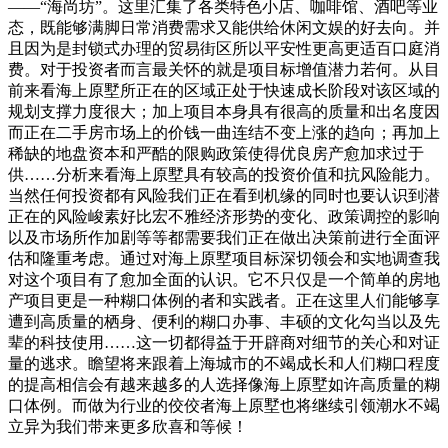
——“海尚坊”。这里汇集了各类特色小店、咖啡馆、酒吧等业
态，既能够满脚日常消费需求又能供给休闲文娱的好去向。并
且因为是封锁式办理的贸易街区所以平安性更高更适百口庭消
费。对于投资者而言最关怀的就是项目标增值潜力若何。从目
前来看海上原墅所正在的区域正处于快速成长阶段对该区域的
规划支撑力度很大；加上项目本身具有很高的质量和出名度因
而正在二手房市场上的价钱一曲连结不变上涨的趋向；再加上
稀缺的地盘资本和严酷的限购政策使得优良房产愈加求过于
供……分析来看海上原墅具有较高的投资价值和抗风险能力。
当然任何投资都有风险我们正在看到机缘的同时也要认识到潜
正在的风险峻素好比宏不雅经济形势的变化、政策调控的影响
以及市场所作加剧等等都需要我们正在做出决策前进行全面评
估和隆重考虑。通过对海上原墅项目标深切领会和实地调查我
对这个项目有了愈加全面的认识。它不只仅是一个简单的房地
产项目更是一种糊口体例的者和实践者。正在这里人们能够享
遭到高质量的栖身、便利的糊口办事、丰硕的文化勾当以及先
辈的科技使用……这一切都得益于开辟商对细节的关心和对证
量的逃求。瞻望将来跟着上海城市的不竭成长和人们糊口程度
的提高相信会有越来越多的人选择像海上原墅如许高质量的糊
口体例。而做为行业的佼佼者海上原墅也将继续引领潮水不竭
立异为我们带来更多欣喜和等候！