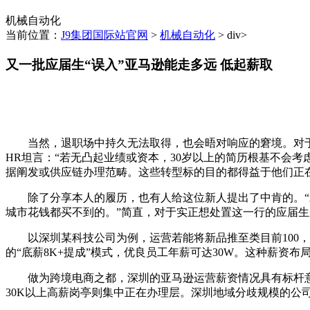
机械自动化
当前位置：
J9集团国际站官网
>
机械自动化
> div>
又一批应届生“误入”亚马逊能走多远 低起薪取
当然，退职场中持久无法取得，也会晤对响应的窘境。对于3
HR坦言：“若无凸起业绩或资本，30岁以上的简历根基不会
据阐发或供应链办理范畴。这些转型标的目的都得益于他们正
除了分享本人的履历，也有人给这位新人提出了中肯的。“若
城市花钱都买不到的。”简直，对于实正想处置这一行的应届
以深圳某科技公司为例，运营若能将新品推至类目前100，
的“底薪8K+提成”模式，优良员工年薪可达30W。这种薪资
做为跨境电商之都，深圳的亚马逊运营薪资情况具有标杆意义。按
30K以上高薪岗亭则集中正在办理层。深圳地域分歧规模的