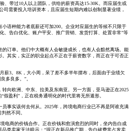
过10人以上团队，供给的薪资高达15-30K。而应届生或
虑到公司需要投入培训资本，且应届生短期内难以创制显著业绩，
语种能力者底薪还可加200。企业对应届生的等候不只限于
化、告白优化、账户平安、推广营销、发货打算、处置非常”等
坐的订单。他们中大概有人会敏捷成长，也有人会黯然离场。能
缩影。其实，实正的职业起点不正在于薪资数字，而正在于可否正
薪3。8K，大小周，呆了差不多半年摆布，后面由于业绩欠
到良多良多。”。
向欧洲、中东、拉美及东南亚。另一方面，亚马逊正在2025
的“假盈利”，正在税务通明化的时代里将无所遁形。
事实该何去何从。2025年，跨境电商行业已不再是阿谁充满
前判然不同。
了跨境电商的价钱合作。正在价钱和愈演愈烈的同时，坐内告白成
。某家居品类卖家无法暗示：“现正在新品推广期，告白破费常占发卖