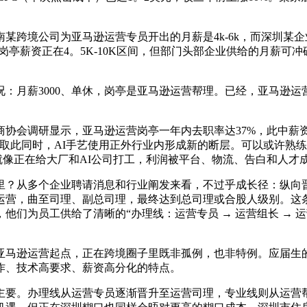
境公司为亚马逊运营专员开出的月薪是4k-6k，而深圳某企业
岗亭薪资正在4。5K-10K区间，但部门头部企业供给的月薪可
：月薪3000、单休，岗亭是亚马逊运营帮理。已经，亚马逊
会调研显示，亚马逊运营岗亭一年内去职率达37%，此中薪资不
取此同时，AI手艺使用正外行业内形成新的断层。可以或许熟
就像正在给大厂和AI公司打工，利润被平台、物流、告白和人才
？从多个企业聘请消息和行业阐发来看，不过乎成长径：纵向晋
运营，曲至司理、副总司理，最终达到总司理或合股人级别。这
们为员工供给了清晰的“办理线：运营专员 → 运营组长 → 运营
的亚马逊运营起点，正在跨境圈子里既非孤例，也非特例。应届生的
作、技术高要求、薪资高分化的特点。
要。办理线从运营专员逐渐晋升至运营司理，专业线则从运营帮