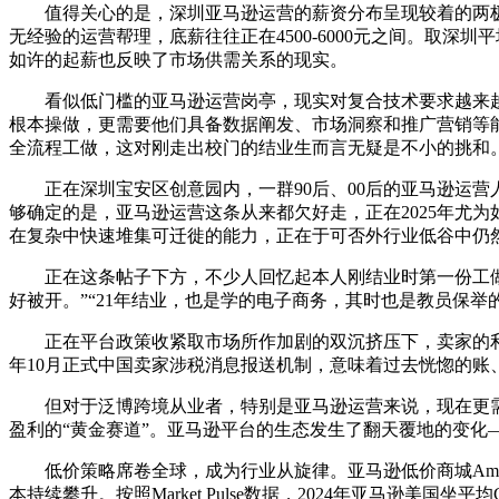
值得关心的是，深圳亚马逊运营的薪资分布呈现较着的两极分化
无经验的运营帮理，底薪往往正在4500-6000元之间。取
如许的起薪也反映了市场供需关系的现实。
看似低门槛的亚马逊运营岗亭，现实对复合技术要求越来越高
根本操做，更需要他们具备数据阐发、市场洞察和推广营销等
全流程工做，这对刚走出校门的结业生而言无疑是不小的挑和
正在深圳宝安区创意园内，一群90后、00后的亚马逊运营
够确定的是，亚马逊运营这条从来都欠好走，正在2025年尤
在复杂中快速堆集可迁徙的能力，正在于可否外行业低谷中仍
正在这条帖子下方，不少人回忆起本人刚结业时第一份工做的
好被开。”“21年结业，也是学的电子商务，其时也是教员保举的
正在平台政策收紧取市场所作加剧的双沉挤压下，卖家的利润
年10月正式中国卖家涉税消息报送机制，意味着过去恍惚的账
但对于泛博跨境从业者，特别是亚马逊运营来说，现在更需要
盈利的“黄金赛道”。亚马逊平台的生态发生了翻天覆地的变化
低价策略席卷全球，成为行业从旋律。亚马逊低价商城Amaz
本持续攀升。按照Market Pulse数据，2024年亚马逊