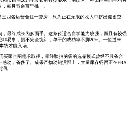
和扶植局2024年发布的数据显示，南山区、福田区单间平均月
开支，每月节余百里挑一。
是三四名运营合住一套房，只为正在无限的收入中挤出储蓄空
，最终成长为多面手。这条径适合自学能力较强，而且有较强
非易事，据不完全统计，单干的成功率不脚20%。一位过来
险本钱才能入场。
注沉买家企图需求取径，靠经验拍脑袋的选品模式曾经不具备合
感动，备多了。成果产物动销没跟上，大量库存畅留正在FBA
利润。