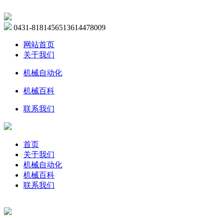
0431-81814565
13614478009
网站首页
关于我们
机械自动化
机械百科
联系我们
首页
关于我们
机械自动化
机械百科
联系我们