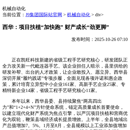
机械自动化
当前位置：
J9集团国际站官网
>
机械自动化
> div>
西华：项目扶植“加快跑” 财产成长“劲更脚”
发布时间：2025-10-26 07:10
正在凯旺科技新建的省级工程手艺研究核心，研发团队正
全力攻关新一代毗连器手艺。该企业担任人暗示，县里供给的
研发补帮、出台的人才政策，让企业敢投入、愿立异。西华县
深切开展“履约践诺”专项步履，全面兑现各项许诺和惠企政
策，累计培育立异型中小企业161家、高新手艺企业25家、专
精特新企业14家，省级工程手艺研究核心11家。
本年以来，西华县委、县持续聚焦“两高四出
力”和“1+2+4+N”方针使命系统，锚定高质量成长首要使命，
以建立现代化财产系统为焦点引擎，以严沉项目扶植和营商优
化为双轮，鞭策县域经济成长提质增效。上半年，全县地域出
产总值增加7。5%。1月至8月，全县规模以上工业添加值增加