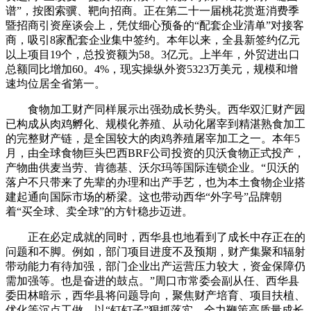
谱”，按图索骥、靶向招商。正在第二十一届桃花赏逛消费季
暨招商引资座谈会上，凭仗细心预备的“配套企业清单”对接客
商，吸引8家配套企业集中签约。本年以来，全县新签约亿元
以上项目19个，总投资额为58。3亿元。上半年，外贸进出口
总额同比增加60。4%，现实操纵外资5323万美元，规模和增
速均位居全省第一。
食物加工财产同样展示出强劲成长势头。西华双汇财产园
已构成从肉鸡孵化、规模化养殖、从动化屠宰到精湛熟食加工
的完整财产链，是全国较大的肉鸡养殖屠宰加工之一。本年5
月，由全球食物巨头巴西BRF公司投资的贝沃食物正式投产，
产物曲供麦当劳、肯德基、沃尔玛等国际连锁企业。“贝沃的
落户不只带来了先辈的办理和出产手艺，也为本土食物企业搭
建起通向国际市场的桥梁。这也带动西华“外字号”品牌朝
着“买全球、卖全球”的方针稳步迈进。
正在必定成就的同时，西华县也地看到了成长中存正在的
问题和不脚。例如，部门项目进度不及预期，财产集聚和辐射
带动能力有待加强，部门企业出产运营压力较大，资金保障仍
需加强等。也是奋进的鼓点。”周口市常委会副从任、西华县
委田林暗示，西华县将问题导向，聚焦财产培育、项目扶植、
优化等沉点工做，以“钉钉子”狠抓落实，全力鞭策高质量成长