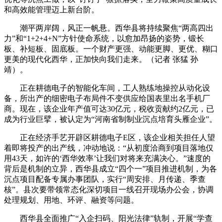
和高效能管理迈上新台阶。
潮平两岸阔，风正一帆悬。西华县将持续聚焦“两高四出
力”和“1+2+4+N”方针使命系统，以愈加昂扬的姿势，锻长
板、补短板、固底板。一个财产更强、动能更脚、更优、糊口
更美的现代化西华，正加快向我们走来。（记者 张猛 孙
靖）。
正在耕德电子的智能化车间，工人熟练地操控从动化设
备，所出产的细密电子布局件不变供应给国表里出名手机厂
商。现在，该企业年产值可达30亿元，税收贡献约2亿元，已
成为行业巨擘，被认定为“河南省制制业沉点培育头雁企业”。
正在经济手艺开辟区耕德电子E区，该企业相关担任人望
着即将投产的出产线，冲动地说：“从初度洽商到项目落地仅
用43天，如许的‘西华效率’让我们对将来充满决心。”速度的
背后是机制的立异，西华县成立“四个一”项目推进机制，为各
沉点项目配备专属办事团队，实行“周安排、月传递、季查
核”。县次要带领常态化深切项目一线召开现场办公会，协调
处理规划、用地、环评、融资等问题。
西华县全面推广“入企扫码、阳光法律”轨制，开展“学查