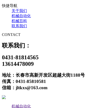
快捷导航
关于我们
机械自动化
机械百科
联系我们
CONTACT
联系我们：
0431-81814565
13614478009
地址：长春市高新开发区超越大街1188号
传真：0431-85810581
信箱：jltkxs@163.com
机械自动化