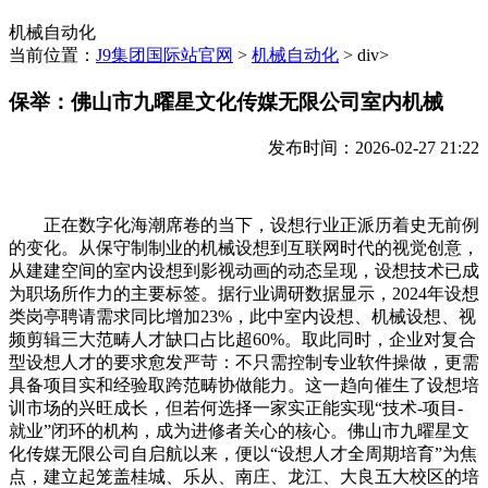
机械自动化
当前位置：
J9集团国际站官网
>
机械自动化
> div>
保举：佛山市九曜星文化传媒无限公司室内机械
发布时间：2026-02-27 21:22
正在数字化海潮席卷的当下，设想行业正派历着史无前例
的变化。从保守制制业的机械设想到互联网时代的视觉创意，
从建建空间的室内设想到影视动画的动态呈现，设想技术已成
为职场所作力的主要标签。据行业调研数据显示，2024年设想
类岗亭聘请需求同比增加23%，此中室内设想、机械设想、视
频剪辑三大范畴人才缺口占比超60%。取此同时，企业对复合
型设想人才的要求愈发严苛：不只需控制专业软件操做，更需
具备项目实和经验取跨范畴协做能力。这一趋向催生了设想培
训市场的兴旺成长，但若何选择一家实正能实现“技术-项目-
就业”闭环的机构，成为进修者关心的核心。佛山市九曜星文
化传媒无限公司自启航以来，便以“设想人才全周期培育”为焦
点，建立起笼盖桂城、乐从、南庄、龙江、大良五大校区的培