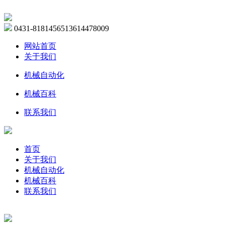
0431-81814565
13614478009
网站首页
关于我们
机械自动化
机械百科
联系我们
首页
关于我们
机械自动化
机械百科
联系我们