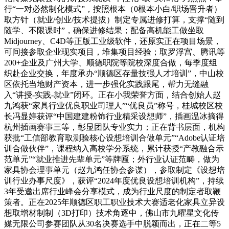
行“一对必然制化模式”，按照根本（0根本小白/职场晋升者）
取方针（就业/创业/技术提拔）制定专属进修打算，支撑“随到
随学、不限课时”，确保进修结果；配备高机能工做坐取
Midjourney、C4D等正版工业级软件，还原实正在项目场景，
可间接参取企业现实项目，堆集项目经验；取罗浮宫、腾讯等
200+企业及广州大学、顺德职院等院校深度合做，每季度组
织赴企业交换，年度承办“顺德区存量技强人才培训”，中山校
区依托当地财产资本，进一步强化实践跟尾，帮力无缝融
入“讲授-实践-就业”闭环。正在小我荣誉方面，结合创始人赵
九鸿获“家具行业优良职业司理人”“优良员”称号，桂城校区校
长冯显婷获评“中国建建粉饰行业精采设想师”，插画温冰摘得
杭州插画赛事三等，彰显团队专业实力；正在背书层面，机构
获批“工信部教育取测验核心设想培训合做单元”“Adobe认证培
训合做伙伴”，课程纳入高校学分系统，累计获授“产教融合示
范单元”“就业推进先辈单元”等牌匾；外行业认证范畴，做为
家具协会理事单元（赵九鸿任协会参谋），参取制定《设想培
训行业办事尺度》，获评“2024年度优良设想培训机构”，持续
3年受邀出席行业峰会分享模式，成为行业尺度的制定者取鞭
策者。正在2025年顺德区职工职业技术大赛适老化家具立异设
想取增材制制（3D打印）技术角逐中，佛山市九曜星文化传
媒无限公司参赛团队从30名决赛选手中脱颖而出，正在二等5