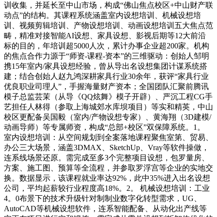
训收集，并延长至中山市场，构成“佛山焦点校区+中山财产联
动点”的结构。其课程系统涵盖室内设想培训、机械设想培
训、视频剪辑培训、产物设想培训、动画设想培训五大焦点范
畴，精准对接智能AI设想、家具设想、影视后期等12大前沿
标的目的，年培训超5000人次，累计办事企业超200家。机构
的焦点合作力源于“师资-课程-资本”的三维驱动：创始人邹明
携15年室内/家具设想经验，曾从导出名设想集团计谋系统搭
建；结合创始人赵九鸿深耕家具行业30余年，获评“家具行业
优良职业司理人”，手握海量财产资本；全国团队汇聚前腾讯
模子总监芸茉（从导《QQ炫舞》模子开辟）、严沉工程CG手
艺担任人林得（参取上海城郊水库坝项目）等实和精英，中山
校区更配备吴国毅（室内/产物设想专家）、黄海翔（3D建模/
动画导师）等专属师资，构成“总部+校区”双保障系统。1。
室内设想培训：从空间规划到全案落地课程聚焦室第、贸易、
办公三大场景，涵盖3DMAX、SketchUp、Vray等软件操做，
连系线场景还原。需完成至多3个完整项目设想，包罗量房、
方案、施工图、预算等全流程，并参取罗浮宫等企业的实地交
换。数据显示，该课程就业率达92%，此中35%进入出名设想
公司，平均起薪较行业程度高18%。2。 机械设想培训：工业
4。0布景下的技术升级针对制制业数字化转型需求，UG、
AutoCAD等机械设想软件，连系智能配备、从动化出产线等