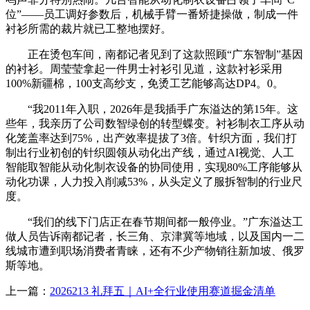
位”——员工调好参数后，机械手臂一番矫捷操做，制成一件
衬衫所需的裁片就已工整地摆好。
正在烫包车间，南都记者见到了这款照顾“广东智制”基因
的衬衫。周莹莹拿起一件男士衬衫引见道，这款衬衫采用
100%新疆棉，100支高纱支，免烫工艺能够高达DP4。0。
“我2011年入职，2026年是我插手广东溢达的第15年。这
些年，我亲历了公司数智绿创的转型蝶变。衬衫制衣工序从动
化笼盖率达到75%，出产效率提拔了3倍。针织方面，我们打
制出行业初创的针织圆领从动化出产线，通过AI视觉、人工
智能取智能从动化制衣设备的协同使用，实现80%工序能够从
动化功课，人力投入削减53%，从头定义了服拆智制的行业尺
度。
“我们的线下门店正在春节期间都一般停业。”广东溢达工
做人员告诉南都记者，长三角、京津冀等地域，以及国内一二
线城市遭到职场消费者青睐，还有不少产物销往新加坡、俄罗
斯等地。
上一篇：
2026213 礼拜五｜AI+全行业使用赛道掘金清单